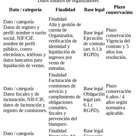
Datos tratados de organizadores
Plazo
Dato / categoría
Finalidad
Base legal
conservación
Finalidad
Dato / categoría
Alta y gestión de
Datos de registro y
cuenta de
Plazo
perfil: nombre o razón
Base legal
Organizador,
conservación
social, NIF/CIF,
Ejecución
verificación de
Vigencia del
nombre de perfil
de contrato
identidad y
contrato y 5
público, correo
(art. 6.1.b
liquidación de
años tras
electrónico, teléfono y
RGPD).
ingresos por
resolución.
datos bancarios para
venta de
liquidación de ventas.
entradas.
Finalidad
Facturación de
comisiones de
Plazo
Dato / categoría
Base legal
servicio y
conservación
Datos fiscales y de
Obligación
cumplimiento de
6 años / 4
facturación: NIF/CIF,
legal (art.
obligaciones
años según
datos de facturación y
6.1.c
contables,
normativa
registro de comisiones.
RGPD).
fiscales y
aplicable.
prevención del
blanqueo.
Finalidad
Base legal
Dato / categoría