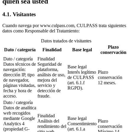
quién sea usted
4.1. Visitantes
Cuando navega por www.culpass.com, CULPASS trata siguientes
datos como Responsable del Tratamiento:
Datos tratados de visitantes
Plazo
Dato / categoría
Finalidad
Base legal
conservación
Dato / categoría
Finalidad
Datos técnicos de
Seguridad de
Base legal
navegación:
plataforma,
Interés legítimo
Plazo
dirección IP, tipo
análisis de uso,
de CULPASS
conservación
de navegador,
mejora del
(art. 6.1.f
12 meses.
páginas visitadas,
servicio y
RGPD).
fecha y hora de
detección de
acceso.
fraude.
Dato / categoría
Datos de analítica
web recogidos
Finalidad
mediante Google
Base legal
Análisis del
Plazo
Analytics 4
Consentimiento
rendimiento del
conservación
(propiedad G-
(art. 6.1.a
sitio web,
Máximo 14