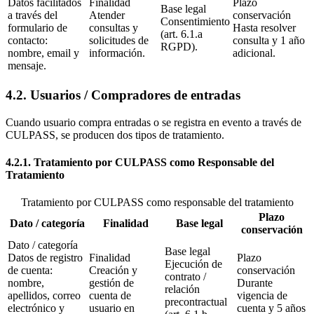
Datos facilitados
Finalidad
Plazo
Base legal
a través del
Atender
conservación
Consentimiento
formulario de
consultas y
Hasta resolver
(art. 6.1.a
contacto:
solicitudes de
consulta y 1 año
RGPD).
nombre, email y
información.
adicional.
mensaje.
4.2. Usuarios / Compradores de entradas
Cuando usuario compra entradas o se registra en evento a través de
CULPASS, se producen dos tipos de tratamiento.
4.2.1. Tratamiento por CULPASS como Responsable del
Tratamiento
Tratamiento por CULPASS como responsable del tratamiento
Plazo
Dato / categoría
Finalidad
Base legal
conservación
Dato / categoría
Base legal
Datos de registro
Finalidad
Plazo
Ejecución de
de cuenta:
Creación y
conservación
contrato /
nombre,
gestión de
Durante
relación
apellidos, correo
cuenta de
vigencia de
precontractual
electrónico y
usuario en
cuenta y 5 años