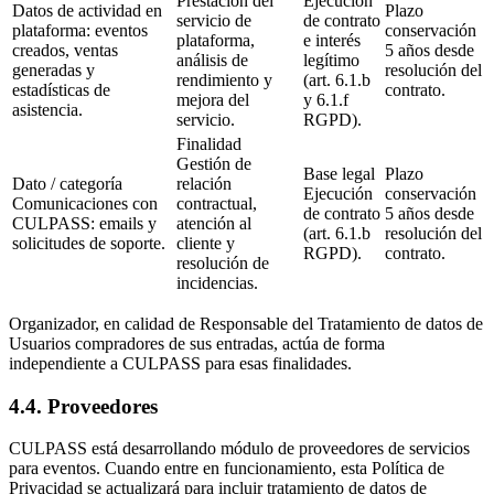
Prestación del
Ejecución
Datos de actividad en
Plazo
servicio de
de contrato
plataforma: eventos
conservación
plataforma,
e interés
creados, ventas
5 años desde
análisis de
legítimo
generadas y
resolución del
rendimiento y
(art. 6.1.b
estadísticas de
contrato.
mejora del
y 6.1.f
asistencia.
servicio.
RGPD).
Finalidad
Gestión de
Base legal
Plazo
Dato / categoría
relación
Ejecución
conservación
Comunicaciones con
contractual,
de contrato
5 años desde
CULPASS: emails y
atención al
(art. 6.1.b
resolución del
solicitudes de soporte.
cliente y
RGPD).
contrato.
resolución de
incidencias.
Organizador, en calidad de Responsable del Tratamiento de datos de
Usuarios compradores de sus entradas, actúa de forma
independiente a CULPASS para esas finalidades.
4.4. Proveedores
CULPASS está desarrollando módulo de proveedores de servicios
para eventos. Cuando entre en funcionamiento, esta Política de
Privacidad se actualizará para incluir tratamiento de datos de