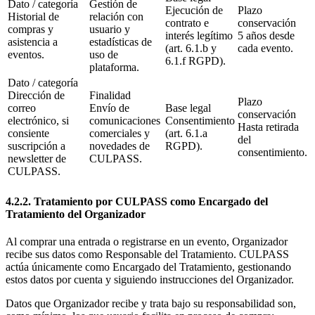
Dato / categoría
Gestión de
Ejecución de
Plazo
Historial de
relación con
contrato e
conservación
compras y
usuario y
interés legítimo
5 años desde
asistencia a
estadísticas de
(art. 6.1.b y
cada evento.
eventos.
uso de
6.1.f RGPD).
plataforma.
Dato / categoría
Dirección de
Finalidad
Plazo
correo
Envío de
Base legal
conservación
electrónico, si
comunicaciones
Consentimiento
Hasta retirada
consiente
comerciales y
(art. 6.1.a
del
suscripción a
novedades de
RGPD).
consentimiento.
newsletter de
CULPASS.
CULPASS.
4.2.2. Tratamiento por CULPASS como Encargado del
Tratamiento del Organizador
Al comprar una entrada o registrarse en un evento, Organizador
recibe sus datos como Responsable del Tratamiento. CULPASS
actúa únicamente como Encargado del Tratamiento, gestionando
estos datos por cuenta y siguiendo instrucciones del Organizador.
Datos que Organizador recibe y trata bajo su responsabilidad son,