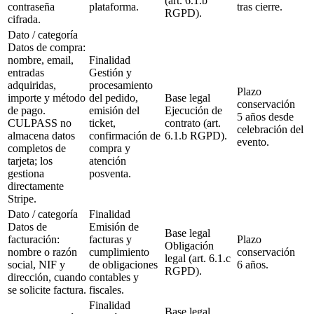
(art. 6.1.b
contraseña
plataforma.
tras cierre.
RGPD).
cifrada.
Dato / categoría
Datos de compra:
nombre, email,
Finalidad
entradas
Gestión y
adquiridas,
procesamiento
Plazo
importe y método
del pedido,
Base legal
conservación
de pago.
emisión del
Ejecución de
5 años desde
CULPASS no
ticket,
contrato (art.
celebración del
almacena datos
confirmación de
6.1.b RGPD).
evento.
completos de
compra y
tarjeta; los
atención
gestiona
posventa.
directamente
Stripe.
Dato / categoría
Finalidad
Datos de
Emisión de
Base legal
facturación:
facturas y
Plazo
Obligación
nombre o razón
cumplimiento
conservación
legal (art. 6.1.c
social, NIF y
de obligaciones
6 años.
RGPD).
dirección, cuando
contables y
se solicite factura.
fiscales.
Finalidad
Base legal