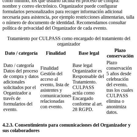
como mínimo, los que usuario facilita en proceso de compra:
nombre y correo electrónico. Organizador puede configurar
formularios personalizados para recoger información adicional
necesaria para asistencia, por ejemplo restricciones alimentarias, talla
o número de documento de identidad. Recomendamos consultar
política de privacidad del Organizador de cada evento.
Tratamiento por CULPASS como encargado del tratamiento del
organizador
Plazo
Dato / categoría
Finalidad
Base legal
conservación
Plazo
Dato / categoría
Base legal
Finalidad
conservación
Datos del proceso
Organizador es
Gestión del
5 años desde
de compra y datos
Responsable del
acceso al
celebración
adicionales
Tratamiento.
evento, lista de
del evento,
solicitados por el
CULPASS
asistentes y
tras los cuales
Organizador a
actúa como
comunicaciones
CULPASS
través de
Encargado
relacionadas
elimina o
formularios del
conforme al art.
con evento.
anonimiza
evento.
28 RGPD.
datos.
4.2.3. Consentimiento para comunicaciones del Organizador y
sus colaboradores