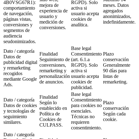
4B0VSG67R1):
RGPD). Solo
mejora de
meses. Datos
comportamiento
activa si
experiencia de
agregados
de navegación,
usuario acepta
usuario y
anonimizados,
páginas vistas,
cookies de
medición de
indefinidamente.
conversiones y
analítica.
conversiones.
segmentos de
audiencia
seudonimizados.
Base legal
Dato / categoría
Finalidad
Consentimiento
Plazo
Datos de
Seguimiento de
(art. 6.1.a
conservación
publicidad digital
conversiones,
RGPD). Solo
Generalmente
y remarketing
remarketing y
activa si
90 días para
recogidos
personalización
usuario acepta
listas de
mediante Google
de anuncios.
cookies de
remarketing.
Ads.
publicidad.
Base legal
Finalidad
Dato / categoría
Consentimiento
Según lo
Plazo
Datos de cookies
para cookies no
establecido en
conservación
y tecnologías de
esenciales.
Política de
Según cada
seguimiento
Técnicas no
Cookies de
cookie.
similares.
requieren
CULPASS.
consentimiento.
Dato / categoría