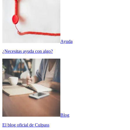
Ayuda
¿Necesitas ayuda con algo?
Blog
El blog oficial de Culpass