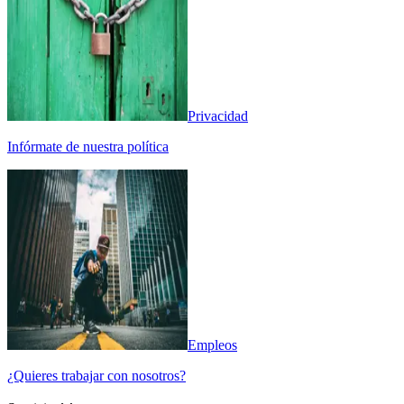
Privacidad
Infórmate de nuestra política
Empleos
¿Quieres trabajar con nosotros?