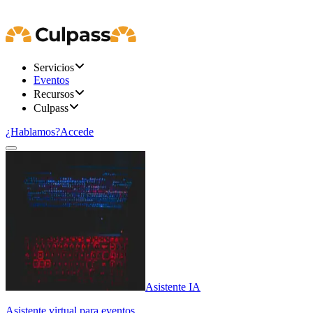
Servicios
Eventos
Recursos
Culpass
¿Hablamos?
Accede
Asistente IA
Asistente virtual para eventos