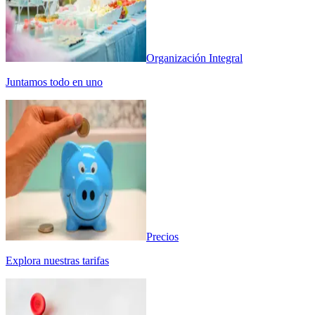
Organización Integral
Juntamos todo en uno
Precios
Explora nuestras tarifas