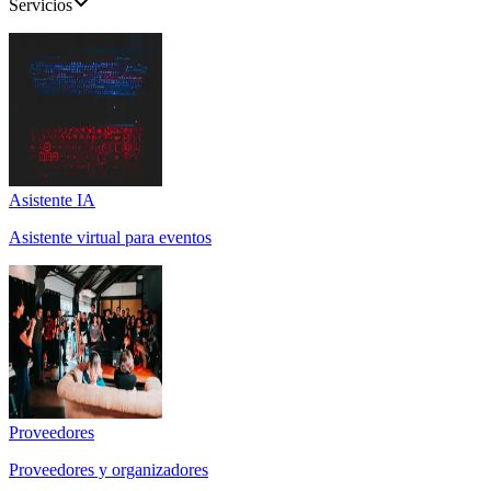
Servicios
Asistente IA
Asistente virtual para eventos
Proveedores
Proveedores y organizadores