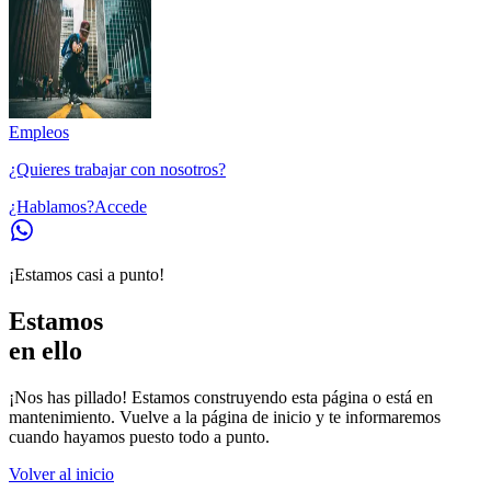
Empleos
¿Quieres trabajar con nosotros?
¿Hablamos?
Accede
¡Estamos casi a punto!
Estamos
en ello
¡Nos has pillado! Estamos construyendo esta página o está en
mantenimiento. Vuelve a la página de inicio y te informaremos
cuando hayamos puesto todo a punto.
Volver al inicio