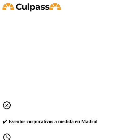
Organizamos tu cena de empresa en Madrid
Diseñamos y gestionamos eventos corporativos en Madrid para
equipos de RRHH, marketing y dirección. Desde la idea inicial
hasta la ejecución final, centralizamos espacios, proveedores,
invitados, ticketing y coordinación para que organizar tu evento
sea más fácil, rápido y claro.
Ya hemos trabajado en eventos corporativos con empresas como
KIA, Volvo, Asisa, Colt, Multiópticas, Taxfix, Sesame HR o
General Dynamics, ayudando a organizar desde encuentros internos
✔️ Eventos corporativos a medida en Madrid
hasta eventos de marca, celebraciones y jornadas corporativas.
Solicita presupuesto hoy mismo